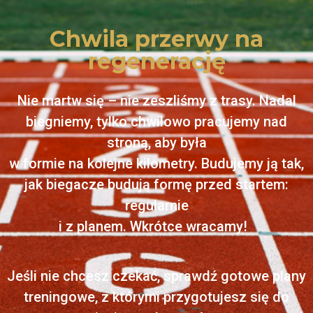
Chwila przerwy na
regenerację
Nie martw się – nie zeszliśmy z trasy. Nadal
biegniemy, tylko chwilowo pracujemy nad
stroną, aby była
w formie na kolejne kilometry. Budujemy ją tak,
jak biegacze budują formę przed startem:
regularnie
i z planem. Wkrótce wracamy!
Jeśli nie chcesz czekać, sprawdź gotowe plany
treningowe, z którymi przygotujesz się do