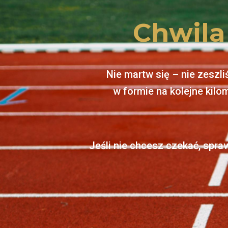
Chwila
Nie martw się – nie zeszli
w formie na kolejne kilo
Jeśli nie chcesz czekać, spra