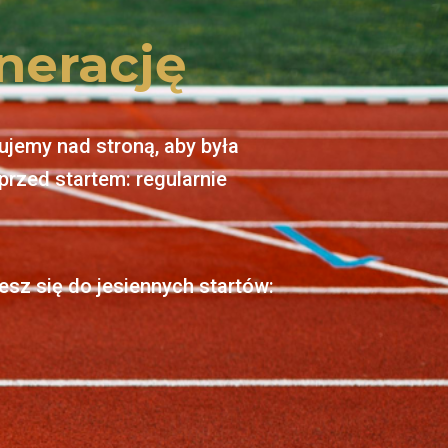
nerację
cujemy nad stroną, aby była
przed startem: regularnie
esz się do jesiennych startów: