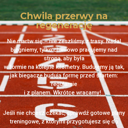
Chwila przerwy na
regenerację
Nie martw się – nie zeszliśmy z trasy. Nadal
biegniemy, tylko chwilowo pracujemy nad
stroną, aby była
w formie na kolejne kilometry. Budujemy ją tak,
jak biegacze budują formę przed startem:
regularnie
i z planem. Wkrótce wracamy!
Jeśli nie chcesz czekać, sprawdź gotowe plany
treningowe, z którymi przygotujesz się do