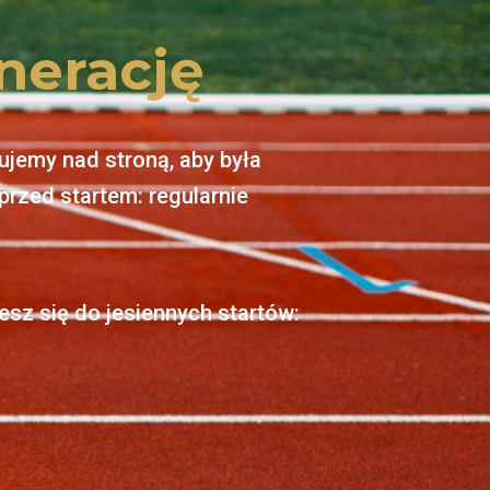
nerację
cujemy nad stroną, aby była
przed startem: regularnie
esz się do jesiennych startów: