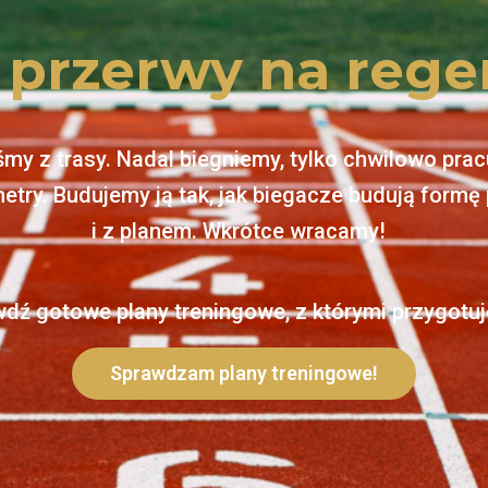
 przerwy na rege
śmy z trasy. Nadal biegniemy, tylko chwilowo pra
metry. Budujemy ją tak, jak biegacze budują formę 
i z planem. Wkrótce wracamy!
wdź gotowe plany treningowe, z którymi przygotuj
Sprawdzam plany treningowe!