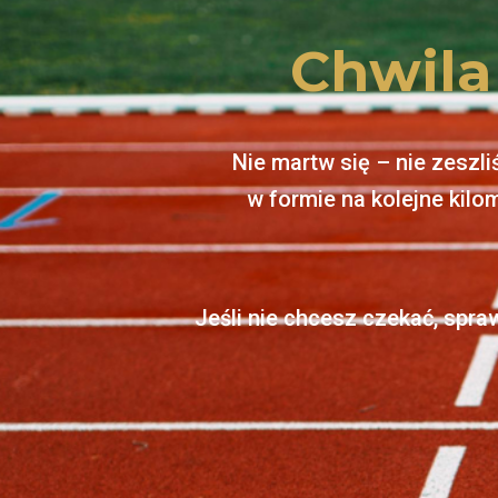
Chwila
Nie martw się – nie zeszli
w formie na kolejne kilo
Jeśli nie chcesz czekać, spra