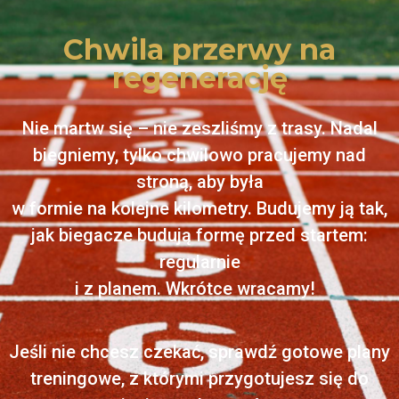
Chwila przerwy na
regenerację
Nie martw się – nie zeszliśmy z trasy. Nadal
biegniemy, tylko chwilowo pracujemy nad
stroną, aby była
w formie na kolejne kilometry. Budujemy ją tak,
jak biegacze budują formę przed startem:
regularnie
i z planem. Wkrótce wracamy!
Jeśli nie chcesz czekać, sprawdź gotowe plany
treningowe, z którymi przygotujesz się do