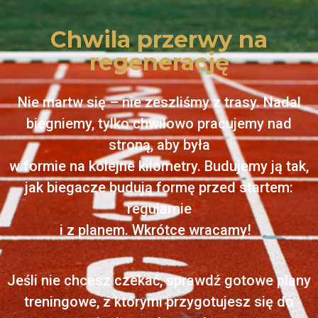
Chwila przerwy na
regenerację
Nie martw się – nie zeszliśmy z trasy. Nadal
biegniemy, tylko chwilowo pracujemy nad
stroną, aby była
w formie na kolejne kilometry. Budujemy ją tak,
jak biegacze budują formę przed startem:
regularnie
i z planem. Wkrótce wracamy!
Jeśli nie chcesz czekać, sprawdź gotowe plany
treningowe, z którymi przygotujesz się do