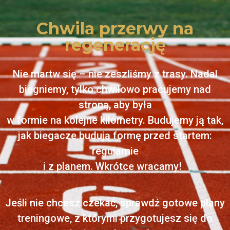
Chwila przerwy na
regenerację
Nie martw się – nie zeszliśmy z trasy. Nadal
biegniemy, tylko chwilowo pracujemy nad
stroną, aby była
w formie na kolejne kilometry. Budujemy ją tak,
jak biegacze budują formę przed startem:
regularnie
i z planem. Wkrótce wracamy!
Jeśli nie chcesz czekać, sprawdź gotowe plany
treningowe, z którymi przygotujesz się do