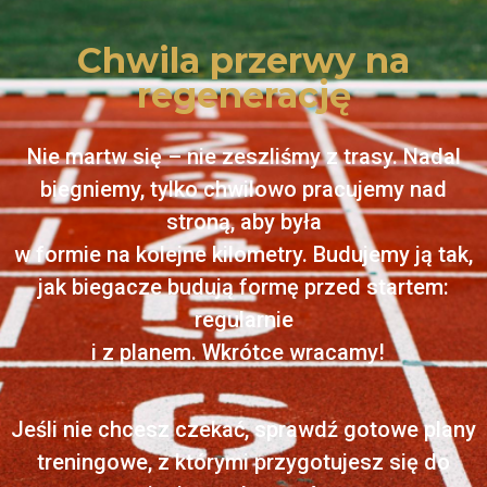
Chwila przerwy na
regenerację
Nie martw się – nie zeszliśmy z trasy. Nadal
biegniemy, tylko chwilowo pracujemy nad
stroną, aby była
w formie na kolejne kilometry. Budujemy ją tak,
jak biegacze budują formę przed startem:
regularnie
i z planem. Wkrótce wracamy!
Jeśli nie chcesz czekać, sprawdź gotowe plany
treningowe, z którymi przygotujesz się do